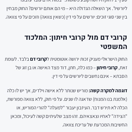
ליורשיו". אך השאלה הגדולה היא – מי הם אותם יורשים? החוק מבחין
בין שני סוגי זוכים: יורשים על פי דין (כשאין צוואה) וזוכים על פי צוואה.
קרובי דם מול קרובי חיתון: המלכוד
המשפטי
החוק הישראלי מעניק זכות ירושה אוטומטית ל
קרובי דם
בלבד. לעומת
זאת,
קרובי חיתון
– כמו כלה, חתן, דוד מצד האישה או בן זוג של
הסבתא – אינם נחשבים ליורשים על פי דין.
דוגמה למקרה קשה:
מוריש שנותר ללא אישה וילדים, אך יש לו כלה
(אלמנת בנו המנוח) שדאגה לו שנים. על פי חוק, ללא צוואה מפורשת,
הכלה לא תירש דבר. העיזבון יעבור "למעלה" להורי המוריש, או
"הצידה" לאחיו וצאצאיהם. זהו מצב שלעיתים קשה לעיכול, ומכאן
החשיבות המכרעת של עריכת צוואה.