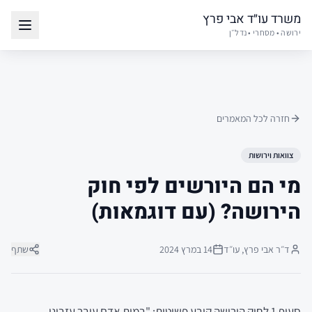
משרד עו״ד אבי פרץ
ירושה • מסחרי • נדל״ן
חזרה לכל המאמרים
צוואות וירושות
מי הם היורשים לפי חוק
הירושה? (עם דוגמאות)
ד״ר אבי פרץ, עו״ד
14 במרץ 2024
שתף
סעיף 1 לחוק הירושה קובע פשוטות: "במות אדם עובר עזבונו