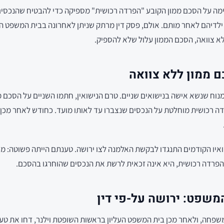
ימה על הסכם ממון הקובע "הפרדה רכושית" מספיקה כדי להבטיח שהנכסים
י ילדיהם לאחר מותם. אולם, פסק דין מרתק שניתן לאחרונה בבית המשפט הע
 ממון ללא צוואה
ח שנשא אישה בנישואים שניים. טרם הנישואין, חתמו השניים על הסכם ממ
דה רכושית מוחלטת על הנכסים שנצברו עד לאותו מועד. כחודש לאחר מכן 
ואיו הקודמים התנגדו לבקשת האלמנה לצו ירושה. טענתם הייתה פשוטה: מכ
הפרדה רכושית, היא אינה זכאית לרשת את הנכסים שהוחרגו בהסכם.
משפט: ירושה על-פי דין
שפחה, ולאחר מכן בית המשפט העליון בראשות השופטת וילנר, דחו את טענ