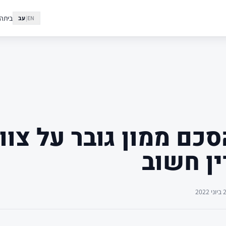
בית
הצ
EN
|
עב
כם ממון גובר על צוו
ן חשוב
ביוני 2022