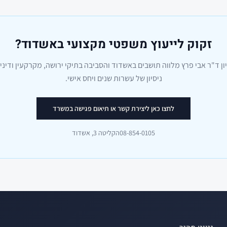
זקוק לייעוץ משפטי מקצועי באשדוד?
יון ד"ר אבי פרץ מלווה תושבים באשדוד והסביבה בתיקי ירושה, מקרקעין ודיני
ניסיון של עשרות שנים ויחס אישי.
לחצו כאן ליצירת קשר או תיאום פגישה במשרד
08-854-0105
הקליטה 3, אשדוד