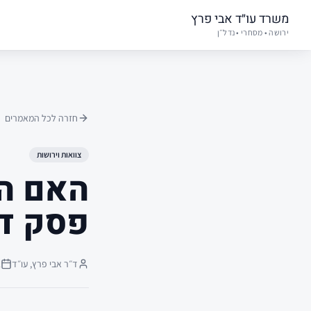
משרד עו״ד אבי פרץ
ירושה • מסחרי • נדל״ן
חזרה לכל המאמרים
צוואות וירושות
האם הס
פסק די
ד״ר אבי פרץ, עו״ד
2 