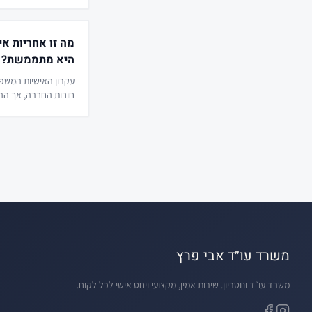
מחלוקות – ומונע סכסו
מה זו אחריות א
היא מתממשת?
עקרון האישיות המשפ
חובות החברה, אך ההג
להרים את מסך ההתאגד
במקרים מסוימים.
משרד עו״ד אבי פרץ
משרד עו״ד ונוטריון. שירות אמין, מקצועי ויחס אישי לכל לקוח.